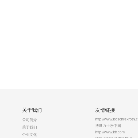
关于我们
友情链接
http://www.boschrexroth.
公司简介
博世力士乐中国
关于我们
http://www.ktr.com
企业文化