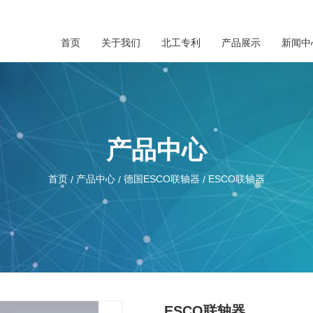
首页
关于我们
北工专利
产品展示
新闻中
产品中心
首页
产品中心
德国ESCO联轴器
ESCO联轴器
/
/
/
ESCO联轴器