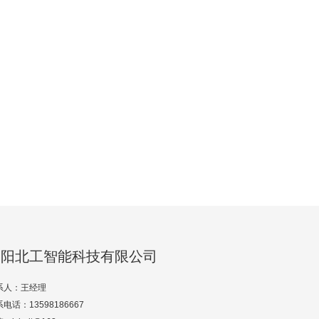
洛阳北工智能科技有限公司
系人：王经理
电话：13598186667